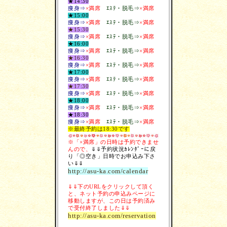
★14:30
痩
身⇒
×満席
ｴｽﾃ・脱毛
⇒
×満席
★15:00
痩身⇒
×満席
ｴｽﾃ・脱毛
⇒
×満席
★15:30
痩身⇒
×満席
ｴｽﾃ・脱毛
⇒
×満席
★16:00
痩身⇒
×満席
ｴｽﾃ・脱毛
⇒
×満席
★16:30
痩身⇒
×満席
ｴｽﾃ・脱毛
⇒
×満席
★17:00
痩身⇒
×満席
ｴｽﾃ・脱毛
⇒
×満席
★17:30
痩身⇒
×満席
ｴｽﾃ・脱毛
⇒
×満席
★18:00
痩身⇒
×満席
ｴｽﾃ・脱毛
⇒
×満席
★18:30
痩身⇒
×満席
ｴｽﾃ・脱毛
⇒
×満席
※最終予約は18:30です
※「×満席」の日時は予約できませ
んので、
⇓⇓予約状況ｶﾚﾝﾀﾞｰに戻
り「◎空き」日時でお申込み下さ
い⇓⇓
http://asu-ka.com/calendar
⇓⇓下のURLをクリックして頂く
と、ネット予約の申込みページに
移動しますが、この日は予約済み
で受付終了しました⇓⇓
http://asu-ka.com/reservation