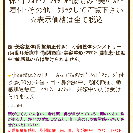
体･手ﾌｫﾄ･ﾌﾞﾗｲﾀﾞﾙ･腸もみ･美ﾊﾞｽﾄ･
着付･その他…ｸﾘｯｸしてご覧下さい
☆表示価格は全て税込
超･美容整体(骨盤矯正付き) 小顔整体シンメトリー
(歯眼耳治療中･顎関節症･美容整形･ﾏﾂｴｸ･脳疾患･妊娠
中･敏感肌の方は受けられません)
小顔整体ｼﾝﾒﾄﾘｰ・Asu+Kaﾒｿｯﾄﾞ ﾍｯﾄﾞﾏｯｻｰｼﾞ付
き(約30分)※歯・目・鼻治療中、顎関節症、敏
感肌過敏症、ﾏﾂｴｸ、ｺﾝﾀｸﾄ、妊娠中の方は受け
られません。
2,525円
顔がむくんで大きい、老け顔、鼻が曲がっている、顔の左右に差
がある方、
ﾀﾙﾐ･ｼﾜが気になる方、首・肩のｺﾘや疲労感をｽｯｷリさ
せたい方にｵｽｽﾒ!
※過敏症敏感肌・顎関節症・歯、目、鼻 治療中・ﾏﾂｴｸ・ｺﾝﾀｸﾄ・