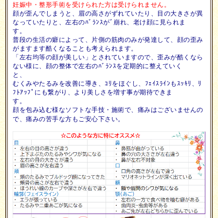
妊娠中・整形手術を受けられた方は受けられません。
顔が歪んでしまうと、眉の高さがずれていたり、目の大きさが異
なっていたりと、左右のﾊﾞﾗﾝｽがﾞ崩れ、老け顔に見られま
す。
普段の生活の癖によって、片側の筋肉のみが発達して、顔の歪み
がますます酷くなることも考えられます。
「左右均等の顔が美しい」とされていますので、歪みが酷くなら
ない様に、顔の整体で左右のﾊﾞﾗﾝｽを定期的に整えていく
と、
むくみやたるみを改善に導き、ｺﾘをほぐし、ﾌｪｲｽﾗｲﾝもｽｯｷﾘ、ﾘ
ﾌﾄｱｯﾌﾟにも繋がり、より美しさを増す事が期待できま
す。
顔を包み込む様なソフトな手技・施術で、痛みはございませんの
で、痛みの苦手な方もご安心下さい。