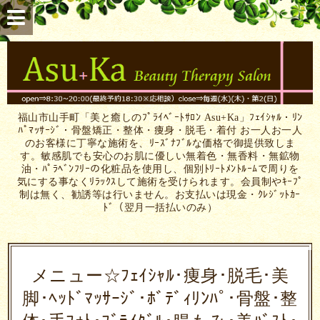
福山市山手町「美と癒しのﾌﾟﾗｲﾍﾞｰﾄｻﾛﾝ Asu+Ka」ﾌｪｲｼｬﾙ・ﾘﾝ
ﾊﾟﾏｯｻｰｼﾞ・骨盤矯正・整体・痩身・脱毛・着付 お一人お一人
のお客様に丁寧な施術を、ﾘｰｽﾞﾅﾌﾞﾙな価格で御提供致しま
す。敏感肌でも安心のお肌に優しい無着色・無香料・無鉱物
油・ﾊﾟﾗﾍﾞﾝﾌﾘｰの化粧品を使用し、個別ﾄﾘｰﾄﾒﾝﾄﾙｰﾑで周りを
気にする事なくﾘﾗｯｸｽして施術を受けられます。会員制やｷｰﾌﾟ
制は無く、勧誘等は行いません。お支払いは現金・ｸﾚｼﾞｯﾄｶｰ
ﾄﾞ（翌月一括払いのみ）
メニュー☆ﾌｪｲｼｬﾙ･痩身･脱毛･美
脚･ﾍｯﾄﾞﾏｯｻｰｼﾞ･ﾎﾞﾃﾞｨﾘﾝﾊﾟ･骨盤･整