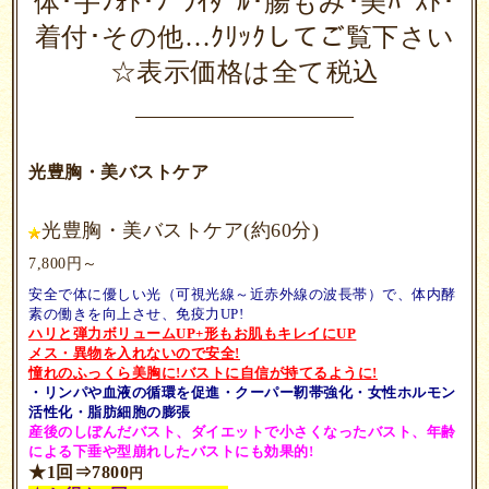
体･手ﾌｫﾄ･ﾌﾞﾗｲﾀﾞﾙ･腸もみ･美ﾊﾞｽﾄ･
着付･その他…ｸﾘｯｸしてご覧下さい
☆表示価格は全て税込
光豊胸・美バストケア
光豊胸・美バストケア(約60分)
7,800円～
安全で体に優しい光（可視光線～近赤外線の波長帯）で、体内酵
素の働きを向上させ、免疫力UP!
ハリと弾力ボリュームUP+
形もお肌もキレイにUP
メス・異物を入れないので安全!
憧れのふっくら美胸に!バストに自信が持てるように!
・リンパや血液の循環を促進
・クーパー靭帯強化
・女性ホルモン
活性化
・脂肪細胞の膨張
産後のしぼんだバスト、ダイエットで小さくなったバスト、
年齢
による下垂や型崩れしたバストにも効果的!
★1回⇒7800
円