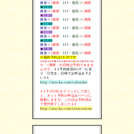
痩身⇒
×満席
ｴｽﾃ・脱毛
⇒
×満席
★16:00
痩身⇒
×満席
ｴｽﾃ・脱毛
⇒
×満席
★16:30
痩身⇒
×満席
ｴｽﾃ・脱毛
⇒
×満席
★17:00
痩身⇒
×満席
ｴｽﾃ・脱毛
⇒
×満席
★17:30
痩身⇒
×満席
ｴｽﾃ・脱毛
⇒
×満席
★18:00
痩身⇒
×満席
ｴｽﾃ・脱毛
⇒
×満席
★18:30
痩身⇒
×満席
ｴｽﾃ・脱毛
⇒
×満席
※最終予約は18:30です
※「×満席」の日時は予約できませ
んので、
⇓⇓予約状況ｶﾚﾝﾀﾞｰに戻
り「◎空き」日時でお申込み下さ
い⇓⇓
http://asu-ka.com/calendar
⇓⇓下のURLをクリックして頂く
と、ネット予約の申込みページに
移動しますが、この日は予約済み
で受付終了しました⇓⇓
http://asu-ka.com/reservation