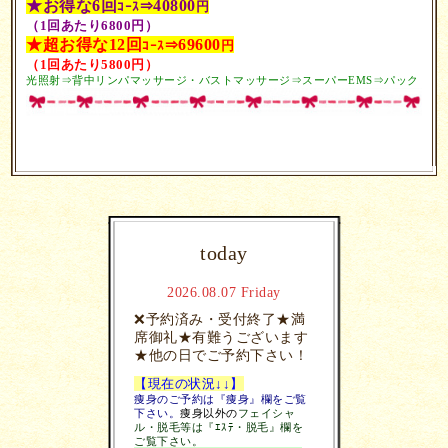
★お得な6回
40800
ｺｰｽ
⇒
円
（1回あたり6800円）
★超お得な12回
69600
ｺｰｽ
⇒
円
（
1回あたり5800円）
光照射⇒背中リンパマッサージ・バストマッサージ⇒スーパーEMS⇒パック
today
2026.08.07 Friday
❌予約済み・受付終了★満
席御礼★有難うございます
★他の日でご予約下さい！
【現在の状況↓↓】
痩身のご予約は『痩身』欄をご覧
下さい。
痩身以外の
フェイシャ
ル・脱毛等は『ｴｽﾃ・脱毛』欄を
ご覧下さい。