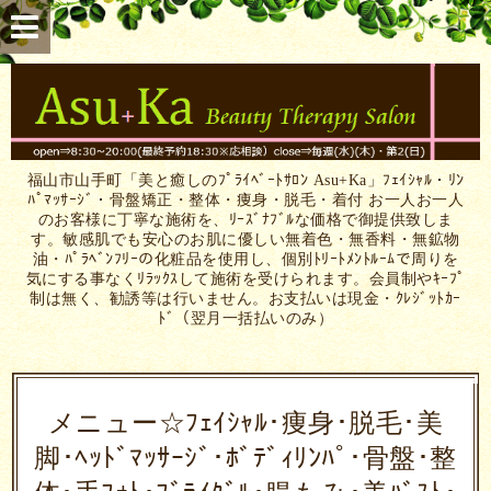
福山市山手町「美と癒しのﾌﾟﾗｲﾍﾞｰﾄｻﾛﾝ Asu+Ka」ﾌｪｲｼｬﾙ・ﾘﾝ
ﾊﾟﾏｯｻｰｼﾞ・骨盤矯正・整体・痩身・脱毛・着付 お一人お一人
のお客様に丁寧な施術を、ﾘｰｽﾞﾅﾌﾞﾙな価格で御提供致しま
す。敏感肌でも安心のお肌に優しい無着色・無香料・無鉱物
油・ﾊﾟﾗﾍﾞﾝﾌﾘｰの化粧品を使用し、個別ﾄﾘｰﾄﾒﾝﾄﾙｰﾑで周りを
気にする事なくﾘﾗｯｸｽして施術を受けられます。会員制やｷｰﾌﾟ
制は無く、勧誘等は行いません。お支払いは現金・ｸﾚｼﾞｯﾄｶｰ
ﾄﾞ（翌月一括払いのみ）
メニュー☆ﾌｪｲｼｬﾙ･痩身･脱毛･美
脚･ﾍｯﾄﾞﾏｯｻｰｼﾞ･ﾎﾞﾃﾞｨﾘﾝﾊﾟ･骨盤･整