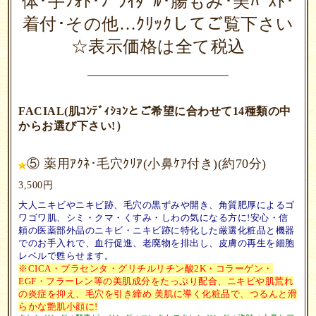
体･手ﾌｫﾄ･ﾌﾞﾗｲﾀﾞﾙ･腸もみ･美ﾊﾞｽﾄ･
着付･その他…ｸﾘｯｸしてご覧下さい
☆表示価格は全て税込
FACIAL(肌ｺﾝﾃﾞｨｼｮﾝとご希望に合わせて14種類の中
からお選び下さい!）
⑤ 薬用ｱｸﾈ･毛穴ｸﾘｱ(小鼻ｹｱ付き)(約70分)
3,500円
大人ニキビやニキビ跡、毛穴の黒ずみや開き、角質肥厚によるゴ
ワゴワ肌、シミ・クマ・くすみ・しわの気になる方に!
安心・信
頼の医薬部外品のニキビ・ニキビ跡に特化した厳選化粧品と機器
でのお手入れで、
血行促進、老廃物を排出し、皮膚の再生を細胞
レベルで甦らせます。
※CICA・プラセンタ・グリチルリチン酸2K・コラーゲン・
EGF・フラーレン等の美肌成分をたっぷり配合、
ニキビや肌荒れ
の炎症を抑え、毛穴を引き締め 美肌に導く
化粧品で、
つるんと滑
らかな
艶肌小顔に!