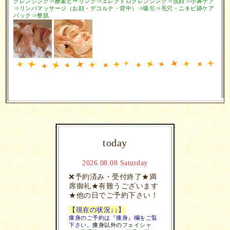
クレンジング⇒酵素ピーリング⇒エレクトロクレンジング⇒洗顔⇒小鼻ケア
⇒
リンパマッサージ（お顔・デコルテ・背中）⇒吸引⇒毛穴・ニキビ跡ケア
パック⇒整肌
today
2026.08.08 Saturday
❌予約済み・受付終了★満
席御礼★有難うございます
★他の日でご予約下さい！
【現在の状況↓↓】
痩身のご予約は『痩身』欄をご覧
下さい。
痩身以外の
フェイシャ