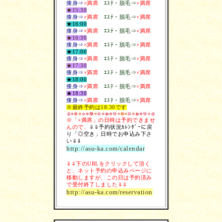
痩身⇒
×満席
ｴｽﾃ・脱毛
⇒
×満席
★15:30
痩身⇒
×満席
ｴｽﾃ・脱毛
⇒
×満席
★16:00
痩身⇒
×満席
ｴｽﾃ・脱毛
⇒
×満席
★16:30
痩身⇒
×満席
ｴｽﾃ・脱毛
⇒
×満席
★17:00
痩身⇒
×満席
ｴｽﾃ・脱毛
⇒
×満席
★17:30
痩身⇒
×満席
ｴｽﾃ・脱毛
⇒
×満席
★18:00
痩身⇒
×満席
ｴｽﾃ・脱毛
⇒
×満席
★18:30
痩身⇒
×満席
ｴｽﾃ・脱毛
⇒
×満席
※最終予約は18:30です
※「×満席」の日時は予約できませ
んので、
⇓⇓予約状況ｶﾚﾝﾀﾞｰに戻
り「◎空き」日時でお申込み下さ
い⇓⇓
http://asu-ka.com/calendar
⇓⇓下のURLをクリックして頂く
と、ネット予約の申込みページに
移動しますが、この日は予約済み
で受付終了しました⇓⇓
http://asu-ka.com/reservation