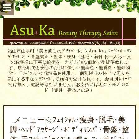
福山市山手町「美と癒しのﾌﾟﾗｲﾍﾞｰﾄｻﾛﾝ Asu+Ka」ﾌｪｲｼｬﾙ・ﾘﾝ
ﾊﾟﾏｯｻｰｼﾞ・骨盤矯正・整体・痩身・脱毛・着付 お一人お一人
のお客様に丁寧な施術を、ﾘｰｽﾞﾅﾌﾞﾙな価格で御提供致しま
す。敏感肌でも安心のお肌に優しい無着色・無香料・無鉱物
油・ﾊﾟﾗﾍﾞﾝﾌﾘｰの化粧品を使用し、個別ﾄﾘｰﾄﾒﾝﾄﾙｰﾑで周りを
気にする事なくﾘﾗｯｸｽして施術を受けられます。会員制やｷｰﾌﾟ
制は無く、勧誘等は行いません。お支払いは現金・ｸﾚｼﾞｯﾄｶｰ
ﾄﾞ（翌月一括払いのみ）
メニュー☆ﾌｪｲｼｬﾙ･痩身･脱毛･美
脚･ﾍｯﾄﾞﾏｯｻｰｼﾞ･ﾎﾞﾃﾞｨﾘﾝﾊﾟ･骨盤･整