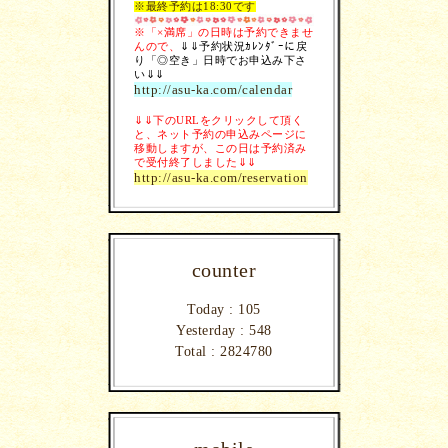
※最終予約は18:30です
※「×満席」の日時は予約できませ
んので、
⇓⇓予約状況ｶﾚﾝﾀﾞｰに戻
り「◎空き」日時でお申込み下さ
い⇓⇓
http://asu-ka.com/calendar
⇓⇓下のURLをクリックして頂く
と、ネット予約の申込みページに
移動しますが、この日は予約済み
で受付終了しました⇓⇓
http://asu-ka.com/reservation
counter
Today :
105
Yesterday :
548
Total :
2824780