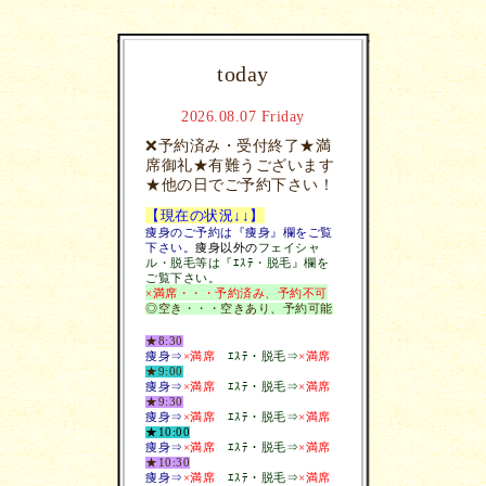
today
2026.08.07 Friday
❌予約済み・受付終了★満
席御礼★有難うございます
★他の日でご予約下さい！
【現在の状況↓↓】
痩身のご予約は『痩身』欄をご覧
下さい。
痩身以外の
フェイシャ
ル・脱毛等は『ｴｽﾃ・脱毛』欄を
ご覧下さい。
×満席・・・予約済み、予約不可
◎空き・・・空きあり、予約可能
★8:30
痩身⇒
×満席
ｴｽﾃ・脱毛
⇒
×満席
★9:00
痩身⇒
×満席
ｴｽﾃ・脱毛
⇒
×満席
★9:30
痩身⇒
×満席
ｴｽﾃ・脱毛
⇒
×満席
★10:00
痩身⇒
×満席
ｴｽﾃ・脱毛
⇒
×満席
★10:30
痩身⇒
×満席
ｴｽﾃ・脱毛
⇒
×満席