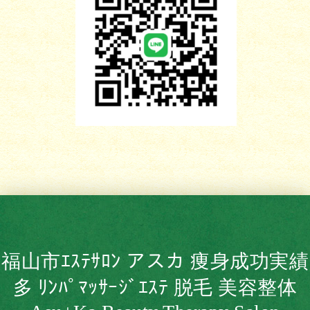
福山市ｴｽﾃｻﾛﾝ アスカ 痩身成功実績
多 ﾘﾝﾊﾟﾏｯｻｰｼﾞｴｽﾃ 脱毛 美容整体