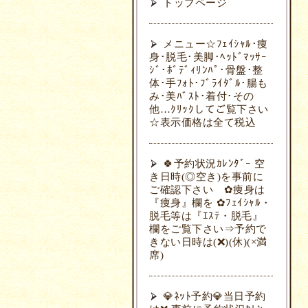
トップページ
メニュー☆ﾌｪｲｼｬﾙ･痩
身･脱毛･美脚･ﾍｯﾄﾞﾏｯｻｰ
ｼﾞ･ﾎﾞﾃﾞｨﾘﾝﾊﾟ･骨盤･整
体･手ﾌｫﾄ･ﾌﾞﾗｲﾀﾞﾙ･腸も
み･美ﾊﾞｽﾄ･着付･その
他…ｸﾘｯｸしてご覧下さい
☆表示価格は全て税込
🍀予約状況ｶﾚﾝﾀﾞｰ 空
き日時(◎空き)を事前に
ご確認下さい ✿痩身は
『痩身』欄を ✿ﾌｪｲｼｬﾙ・
脱毛等は『ｴｽﾃ・脱毛』
欄をご覧下さい⇒予約で
きない日時は(❌)(休)(×満
席)
💎ﾈｯﾄ予約💎当日予約