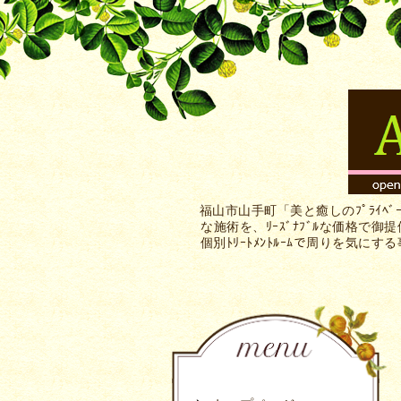
福山市山手町「美と癒しのﾌﾟﾗｲﾍﾞｰ
な施術を、ﾘｰｽﾞﾅﾌﾞﾙな価格で
個別ﾄﾘｰﾄﾒﾝﾄﾙｰﾑで周りを気