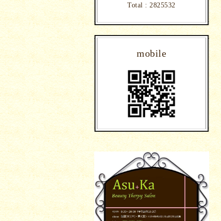
Total :
2825532
mobile