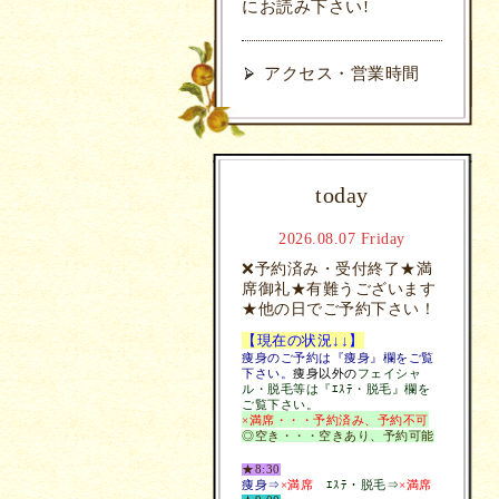
にお読み下さい!
アクセス・営業時間
today
2026.08.07 Friday
❌予約済み・受付終了★満
席御礼★有難うございます
★他の日でご予約下さい！
【現在の状況↓↓】
痩身のご予約は『痩身』欄をご覧
下さい。
痩身以外の
フェイシャ
ル・脱毛等は『ｴｽﾃ・脱毛』欄を
ご覧下さい。
×満席・・・予約済み、予約不可
◎空き・・・空きあり、予約可能
★8:30
痩身⇒
×満席
ｴｽﾃ・脱毛
⇒
×満席