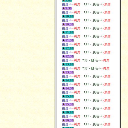
★9:00
痩身⇒
×満席
ｴｽﾃ・脱毛
⇒
×満席
★9:30
痩身⇒
×満席
ｴｽﾃ・脱毛
⇒
×満席
★10:00
痩身⇒
×満席
ｴｽﾃ・脱毛
⇒
×満席
★10:30
痩身⇒
×満席
ｴｽﾃ・脱毛
⇒
×満席
★11:00
痩身⇒
×満席
ｴｽﾃ・脱毛
⇒
×満席
★11:30
痩身⇒
×満席
ｴｽﾃ・脱毛
⇒
×満席
★12:00
痩身⇒
×満席
ｴｽﾃ・脱毛
⇒
×満席
★12:30
痩身⇒
×満席
ｴｽﾃ・脱毛
⇒
×満席
★13:00
痩身⇒
×満席
ｴｽﾃ・脱毛
⇒
×満席
★13:30
痩身⇒
×満席
ｴｽﾃ・脱毛
⇒
×満席
★14:00
痩身⇒
×満席
ｴｽﾃ・脱毛
⇒
×満席
★14:30
痩
身⇒
×満席
ｴｽﾃ・脱毛
⇒
×満席
★15:00
痩身⇒
×満席
ｴｽﾃ・脱毛
⇒
×満席
★15:30
痩身⇒
×満席
ｴｽﾃ・脱毛
⇒
×満席
★16:00
痩身⇒
×満席
ｴｽﾃ・脱毛
⇒
×満席
★16:30
痩身⇒
×満席
ｴｽﾃ・脱毛
⇒
×満席