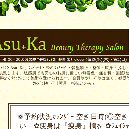
ﾄｻﾛﾝ Asu+Ka」ﾌｪｲｼｬﾙ・ﾘﾝﾊﾟﾏｯｻｰｼﾞ・骨盤矯正・整体・痩身
御提供致します。敏感肌でも安心のお肌に優しい無着色・無香料・無鉱物油・
にする事なくﾘﾗｯｸｽして施術を受けられます。会員制やｷｰﾌﾟ制は無く、
ｸﾚｼﾞｯﾄｶｰﾄﾞ（翌月一括払いのみ）
🍀予約状況ｶﾚﾝﾀﾞｰ 空き日時(◎
い ✿痩身は『痩身』欄を ✿ﾌｪｲｼ