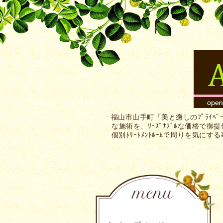
福山市山手町「美と癒しのﾌﾟﾗｲﾍﾞｰ
な施術を、ﾘｰｽﾞﾅﾌﾞﾙな価格で
個別ﾄﾘｰﾄﾒﾝﾄﾙｰﾑで周りを気