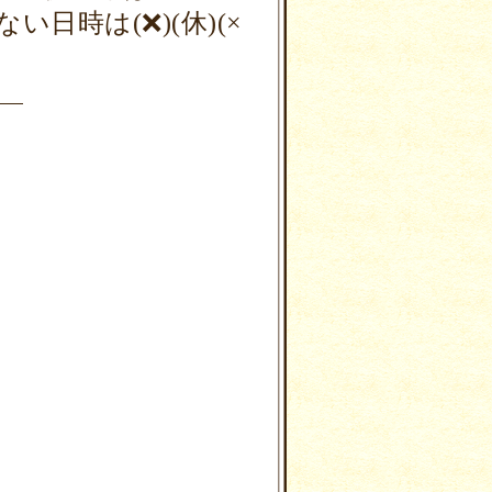
日時は(❌)(休)(×