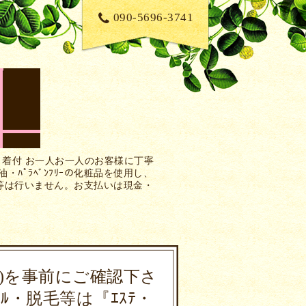
090-5696-3741
・脱毛・着付 お一人お一人のお客様に丁寧
ﾊﾟﾗﾍﾞﾝﾌﾘｰの化粧品を使用し、
勧誘等は行いません。お支払いは現金・
空き)を事前にご確認下さ
ｬﾙ・脱毛等は『ｴｽﾃ・