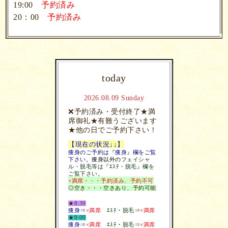
19:00
予約済み
20：00
予約済み
today
2026.08.09 Sunday
❌予約済み・受付終了★満
席御礼★有難うございます
★他の日でご予約下さい！
【現在の状況↓↓】
痩身のご予約は『痩身』欄をご覧
下さい。
痩身以外の
フェイシャ
ル・脱毛等は『ｴｽﾃ・脱毛』欄を
ご覧下さい。
×満席・・・予約済み、予約不可
◎空き・・・空きあり、予約可能
★8:30
痩身⇒
×満席
ｴｽﾃ・脱毛
⇒
×満席
★9:00
痩身⇒
×満席
ｴｽﾃ・脱毛
⇒
×満席