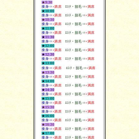
★9:30
痩身⇒
×満席
ｴｽﾃ・脱毛
⇒
×満席
★10:00
痩身⇒
×満席
ｴｽﾃ・脱毛
⇒
×満席
★10:30
痩身⇒
×満席
ｴｽﾃ・脱毛
⇒
×満席
★11:00
痩身⇒
×満席
ｴｽﾃ・脱毛
⇒
×満席
★11:30
痩身⇒
×満席
ｴｽﾃ・脱毛
⇒
×満席
★12:00
痩身⇒
×満席
ｴｽﾃ・脱毛
⇒
×満席
★12:30
痩身⇒
×満席
ｴｽﾃ・脱毛
⇒
×満席
★13:00
痩身⇒
×満席
ｴｽﾃ・脱毛
⇒
×満席
★13:30
痩身⇒
×満席
ｴｽﾃ・脱毛
⇒
×満席
★14:00
痩身⇒
×満席
ｴｽﾃ・脱毛
⇒
×満席
★14:30
痩
身⇒
×満席
ｴｽﾃ・脱毛
⇒
×満席
★15:00
痩身⇒
×満席
ｴｽﾃ・脱毛
⇒
×満席
★15:30
痩身⇒
×満席
ｴｽﾃ・脱毛
⇒
×満席
★16:00
痩身⇒
×満席
ｴｽﾃ・脱毛
⇒
×満席
★16:30
痩身⇒
×満席
ｴｽﾃ・脱毛
⇒
×満席
★17:00
痩身⇒
×満席
ｴｽﾃ・脱毛
⇒
×満席