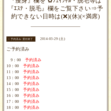
『痩身』欄を ✿ﾌｪｲｼｬﾙ・脱毛等は
『ｴｽﾃ・脱毛』欄をご覧下さい⇒予
約できない日時は(❌)(休)(×満席)
2014-03-29 (土)
× 予約済み･受付終了
ご予約済み
9：00
予約済み
10：00
予約済み
11：00
予約済み
13：00
予約済み
14：00
予約済み
15：00
予約済み
16：00
予約済み
17：00
予約済み
18：00
予約済み