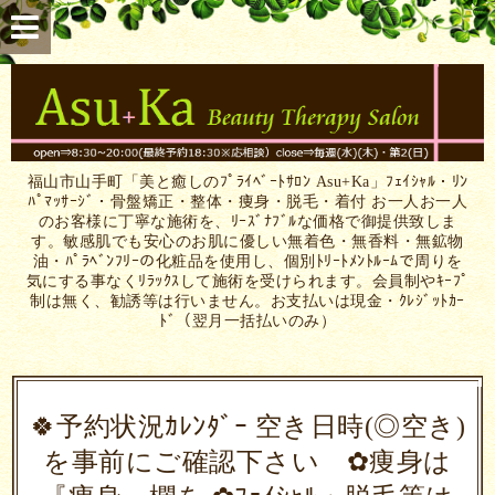
福山市山手町「美と癒しのﾌﾟﾗｲﾍﾞｰﾄｻﾛﾝ Asu+Ka」ﾌｪｲｼｬﾙ・ﾘﾝ
ﾊﾟﾏｯｻｰｼﾞ・骨盤矯正・整体・痩身・脱毛・着付 お一人お一人
のお客様に丁寧な施術を、ﾘｰｽﾞﾅﾌﾞﾙな価格で御提供致しま
す。敏感肌でも安心のお肌に優しい無着色・無香料・無鉱物
油・ﾊﾟﾗﾍﾞﾝﾌﾘｰの化粧品を使用し、個別ﾄﾘｰﾄﾒﾝﾄﾙｰﾑで周りを
気にする事なくﾘﾗｯｸｽして施術を受けられます。会員制やｷｰﾌﾟ
制は無く、勧誘等は行いません。お支払いは現金・ｸﾚｼﾞｯﾄｶｰ
ﾄﾞ（翌月一括払いのみ）
🍀予約状況ｶﾚﾝﾀﾞｰ 空き日時(◎空き)
を事前にご確認下さい ✿痩身は