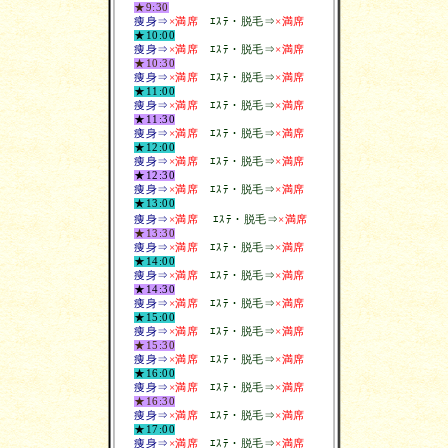
★9:30
痩身⇒
×満席
ｴｽﾃ・脱毛
⇒
×満席
★10:00
痩身⇒
×満席
ｴｽﾃ・脱毛
⇒
×満席
★10:30
痩身⇒
×満席
ｴｽﾃ・脱毛
⇒
×満席
★11:00
痩身⇒
×満席
ｴｽﾃ・脱毛
⇒
×満席
★11:30
痩身⇒
×満席
ｴｽﾃ・脱毛
⇒
×満席
★12:00
痩身⇒
×満席
ｴｽﾃ・脱毛
⇒
×満席
★12:30
痩身⇒
×満席
ｴｽﾃ・脱毛
⇒
×満席
★13:00
痩身⇒
×満席
ｴｽﾃ・脱毛
⇒
×満席
★13:30
痩身⇒
×満席
ｴｽﾃ・脱毛
⇒
×満席
★14:00
痩身⇒
×満席
ｴｽﾃ・脱毛
⇒
×満席
★14:30
痩
身⇒
×満席
ｴｽﾃ・脱毛
⇒
×満席
★15:00
痩身⇒
×満席
ｴｽﾃ・脱毛
⇒
×満席
★15:30
痩身⇒
×満席
ｴｽﾃ・脱毛
⇒
×満席
★16:00
痩身⇒
×満席
ｴｽﾃ・脱毛
⇒
×満席
★16:30
痩身⇒
×満席
ｴｽﾃ・脱毛
⇒
×満席
★17:00
痩身⇒
×満席
ｴｽﾃ・脱毛
⇒
×満席