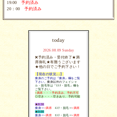
19:00
予約済み
20：00
予約済み
today
2026.08.09 Sunday
❌予約済み・受付終了★満
席御礼★有難うございます
★他の日でご予約下さい！
【現在の状況↓↓】
痩身のご予約は『痩身』欄をご覧
下さい。
痩身以外の
フェイシャ
ル・脱毛等は『ｴｽﾃ・脱毛』欄を
ご覧下さい。
×満席・・・予約済み、予約不可
◎空き・・・空きあり、予約可能
★8:30
痩身⇒
×満席
ｴｽﾃ・脱毛
⇒
×満席
★9:00
痩身⇒
×満席
ｴｽﾃ・脱毛
⇒
×満席