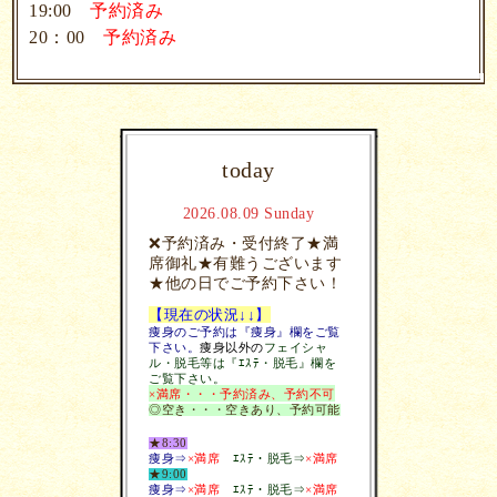
19:00
予約済み
20：00
予約済み
today
2026.08.09 Sunday
❌予約済み・受付終了★満
席御礼★有難うございます
★他の日でご予約下さい！
【現在の状況↓↓】
痩身のご予約は『痩身』欄をご覧
下さい。
痩身以外の
フェイシャ
ル・脱毛等は『ｴｽﾃ・脱毛』欄を
ご覧下さい。
×満席・・・予約済み、予約不可
◎空き・・・空きあり、予約可能
★8:30
痩身⇒
×満席
ｴｽﾃ・脱毛
⇒
×満席
★9:00
痩身⇒
×満席
ｴｽﾃ・脱毛
⇒
×満席