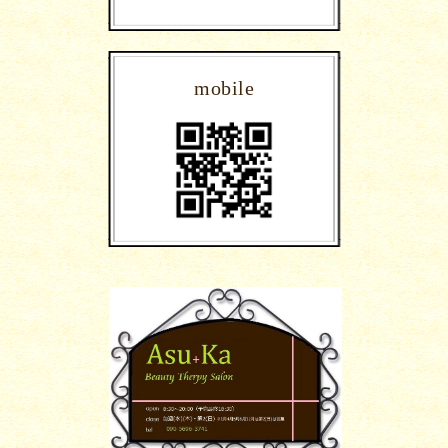
mobile