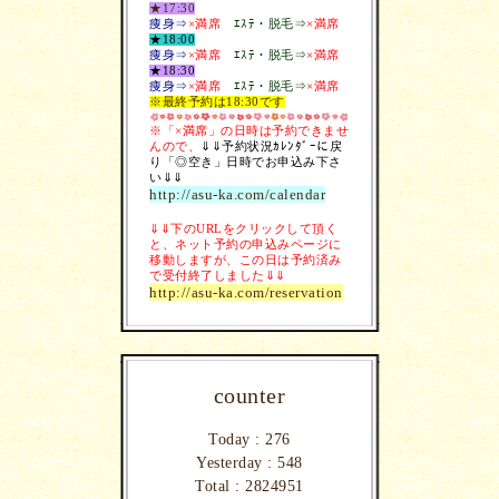
★17:30
痩身⇒
×満席
ｴｽﾃ・脱毛
⇒
×満席
★18:00
痩身⇒
×満席
ｴｽﾃ・脱毛
⇒
×満席
★18:30
痩身⇒
×満席
ｴｽﾃ・脱毛
⇒
×満席
※最終予約は18:30です
※「×満席」の日時は予約できませ
んので、
⇓⇓予約状況ｶﾚﾝﾀﾞｰに戻
り「◎空き」日時でお申込み下さ
い⇓⇓
http://asu-ka.com/calendar
⇓⇓下のURLをクリックして頂く
と、ネット予約の申込みページに
移動しますが、この日は予約済み
で受付終了しました⇓⇓
http://asu-ka.com/reservation
counter
Today :
276
Yesterday :
548
Total :
2824951