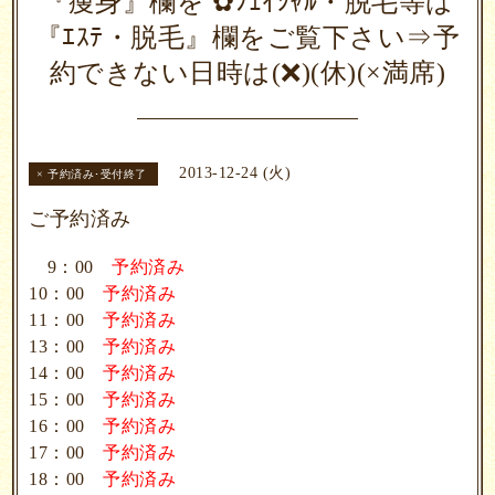
『痩身』欄を ✿ﾌｪｲｼｬﾙ・脱毛等は
『ｴｽﾃ・脱毛』欄をご覧下さい⇒予
約できない日時は(❌)(休)(×満席)
2013-12-24 (火)
× 予約済み･受付終了
ご予約済み
9：00
予約済み
10：00
予約済み
11：00
予約済み
13：00
予約済み
14：00
予約済み
15：00
予約済み
16：00
予約済み
17：00
予約済み
18：00
予約済み