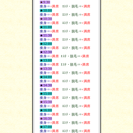
★9:30
痩身⇒
×満席
ｴｽﾃ・脱毛
⇒
×満席
★10:00
痩身⇒
×満席
ｴｽﾃ・脱毛
⇒
×満席
★10:30
痩身⇒
×満席
ｴｽﾃ・脱毛
⇒
×満席
★11:00
痩身⇒
×満席
ｴｽﾃ・脱毛
⇒
×満席
★11:30
痩身⇒
×満席
ｴｽﾃ・脱毛
⇒
×満席
★12:00
痩身⇒
×満席
ｴｽﾃ・脱毛
⇒
×満席
★12:30
痩身⇒
×満席
ｴｽﾃ・脱毛
⇒
×満席
★13:00
痩身⇒
×満席
ｴｽﾃ・脱毛
⇒
×満席
★13:30
痩身
⇒
×満席
ｴｽﾃ・脱毛
⇒
×満席
★14:00
痩身⇒
×満席
ｴｽﾃ・脱毛
⇒
×満席
★14:30
痩
身⇒
×満席
ｴｽﾃ・脱毛
⇒
×満席
★15:00
痩身⇒
×満席
ｴｽﾃ・脱毛
⇒
×満席
★15:30
痩身⇒
×満席
ｴｽﾃ・脱毛
⇒
×満席
★16:00
痩身⇒
×満席
ｴｽﾃ・脱毛
⇒
×満席
★16:30
痩身⇒
×満席
ｴｽﾃ・脱毛
⇒
×満席
★17:00
痩身⇒
×満席
ｴｽﾃ・脱毛
⇒
×満席