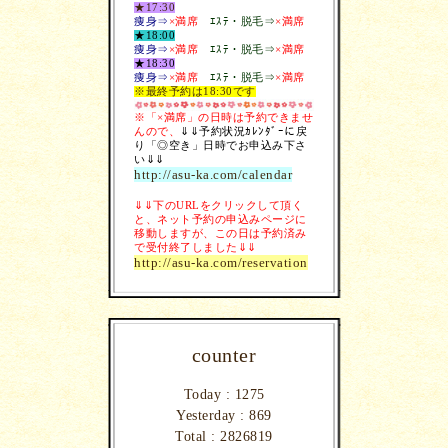
★17:30
痩身⇒
×満席
ｴｽﾃ・脱毛
⇒
×満席
★18:00
痩身⇒
×満席
ｴｽﾃ・脱毛
⇒
×満席
★18:30
痩身⇒
×満席
ｴｽﾃ・脱毛
⇒
×満席
※最終予約は18:30です
※「×満席」の日時は予約できませ
んので、
⇓⇓予約状況ｶﾚﾝﾀﾞｰに戻
り「◎空き」日時でお申込み下さ
い⇓⇓
http://asu-ka.com/calendar
⇓⇓下のURLをクリックして頂く
と、ネット予約の申込みページに
移動しますが、この日は予約済み
で受付終了しました⇓⇓
http://asu-ka.com/reservation
counter
Today :
1275
Yesterday :
869
Total :
2826819