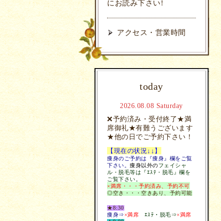
にお読み下さい!
アクセス・営業時間
today
2026.08.08 Saturday
❌予約済み・受付終了★満
席御礼★有難うございます
★他の日でご予約下さい！
【現在の状況↓↓】
痩身のご予約は『痩身』欄をご覧
下さい。
痩身以外の
フェイシャ
ル・脱毛等は『ｴｽﾃ・脱毛』欄を
ご覧下さい。
×満席・・・予約済み、予約不可
◎空き・・・空きあり、予約可能
★8:30
痩身⇒
×満席
ｴｽﾃ・脱毛
⇒
×満席