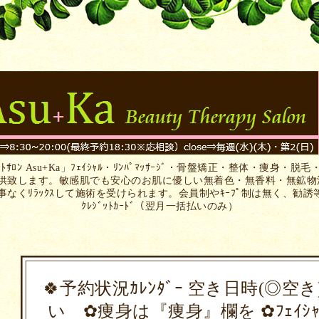
ﾄｻﾛﾝ Asu+Ka」ﾌｪｲｼｬﾙ・ﾘﾝﾊﾟﾏｯｻｰｼﾞ・骨盤矯正・整体・痩身
御提供致します。敏感肌でも安心のお肌に優しい無着色・無香料・無鉱物油・
にする事なくﾘﾗｯｸｽして施術を受けられます。会員制やｷｰﾌﾟ制は無く、
ｸﾚｼﾞｯﾄｶｰﾄﾞ（翌月一括払いのみ）
🍀予約状況ｶﾚﾝﾀﾞｰ 空き日時(◎
い ✿痩身は『痩身』欄を ✿ﾌｪｲｼ