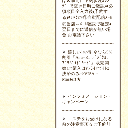
は❌ 事前に予約状況ｶﾚﾝ
ﾀﾞｰで空き日時ご確認➡必
須項目全入力後(予約す
る)ｸﾘｯｸ👉①自動配信ﾒｰﾙ
②当店～ﾒｰﾙ確認で確定♦
翌日までに返信が無い場
合 お電話下さい
嬉しい!お得!今なら5%
割引『Asu+Ka ﾃﾞｼﾞﾀﾙe
ﾌﾟﾘﾍﾟｲﾄﾞｶｰﾄﾞ』販売開
始!ご購入はｵﾝﾗｲﾝでｸﾚｶ
決済のみ⇒VISA・
Master!★
インフォメーション・
キャンペーン
エステをお受けになる
前の注意事項☆ご予約前