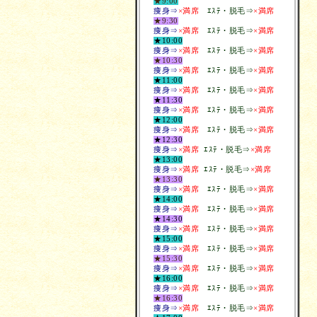
★9:00
痩身⇒
×満席
ｴｽﾃ・脱毛
⇒
×満席
★9:30
痩身⇒
×満席
ｴｽﾃ・脱毛
⇒
×満席
★10:00
痩身⇒
×満席
ｴｽﾃ・脱毛
⇒
×満席
★10:30
痩身⇒
×満席
ｴｽﾃ・脱毛
⇒
×満席
★11:00
痩身⇒
×満席
ｴｽﾃ・脱毛
⇒
×満席
★11:30
痩身⇒
×満席
ｴｽﾃ・脱毛
⇒
×満席
★12:00
痩身⇒
×満席
ｴｽﾃ・脱毛
⇒
×満席
★12:30
痩身⇒
×満席
ｴｽﾃ・脱毛
⇒
×満席
★13:00
痩身⇒
×満席
ｴｽﾃ・脱毛
⇒
×満席
★13:30
痩身
⇒
×満席
ｴｽﾃ・脱毛
⇒
×満席
★14:00
痩身⇒
×満席
ｴｽﾃ・脱毛
⇒
×満席
★14:30
痩
身⇒
×満席
ｴｽﾃ・脱毛
⇒
×満席
★15:00
痩身⇒
×満席
ｴｽﾃ・脱毛
⇒
×満席
★15:30
痩身⇒
×満席
ｴｽﾃ・脱毛
⇒
×満席
★16:00
痩身⇒
×満席
ｴｽﾃ・脱毛
⇒
×満席
★16:30
痩身⇒
×満席
ｴｽﾃ・脱毛
⇒
×満席