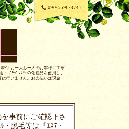
090-5696-3741
・脱毛・着付 お一人お一人のお客様に丁寧
ﾊﾟﾗﾍﾞﾝﾌﾘｰの化粧品を使用し、
勧誘等は行いません。お支払いは現金・
空き)を事前にご確認下さ
ｬﾙ・脱毛等は『ｴｽﾃ・