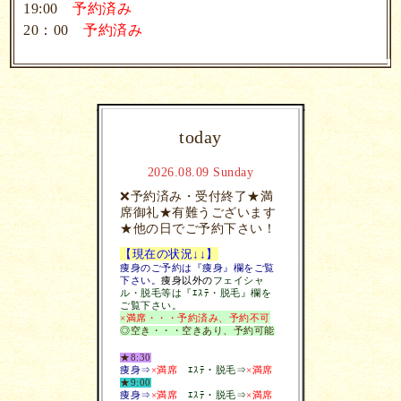
19:00
予約済み
20：00
予約済み
today
2026.08.09 Sunday
❌予約済み・受付終了★満
席御礼★有難うございます
★他の日でご予約下さい！
【現在の状況↓↓】
痩身のご予約は『痩身』欄をご覧
下さい。
痩身以外の
フェイシャ
ル・脱毛等は『ｴｽﾃ・脱毛』欄を
ご覧下さい。
×満席・・・予約済み、予約不可
◎空き・・・空きあり、予約可能
★8:30
痩身⇒
×満席
ｴｽﾃ・脱毛
⇒
×満席
★9:00
痩身⇒
×満席
ｴｽﾃ・脱毛
⇒
×満席