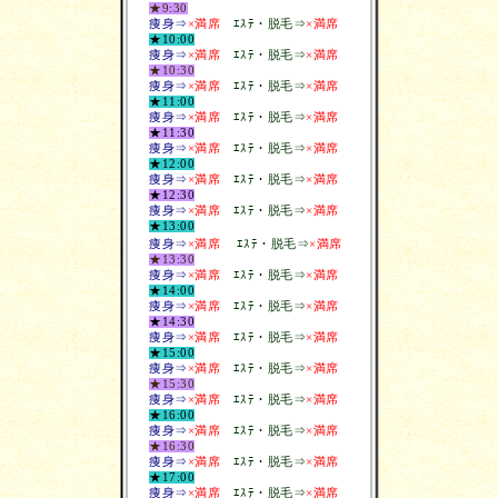
★9:30
痩身⇒
×満席
ｴｽﾃ・脱毛
⇒
×満席
★10:00
痩身⇒
×満席
ｴｽﾃ・脱毛
⇒
×満席
★10:30
痩身⇒
×満席
ｴｽﾃ・脱毛
⇒
×満席
★11:00
痩身⇒
×満席
ｴｽﾃ・脱毛
⇒
×満席
★11:30
痩身⇒
×満席
ｴｽﾃ・脱毛
⇒
×満席
★12:00
痩身⇒
×満席
ｴｽﾃ・脱毛
⇒
×満席
★12:30
痩身⇒
×満席
ｴｽﾃ・脱毛
⇒
×満席
★13:00
痩身⇒
×満席
ｴｽﾃ・脱毛
⇒
×満席
★13:30
痩身⇒
×満席
ｴｽﾃ・脱毛
⇒
×満席
★14:00
痩身⇒
×満席
ｴｽﾃ・脱毛
⇒
×満席
★14:30
痩
身⇒
×満席
ｴｽﾃ・脱毛
⇒
×満席
★15:00
痩身⇒
×満席
ｴｽﾃ・脱毛
⇒
×満席
★15:30
痩身⇒
×満席
ｴｽﾃ・脱毛
⇒
×満席
★16:00
痩身⇒
×満席
ｴｽﾃ・脱毛
⇒
×満席
★16:30
痩身⇒
×満席
ｴｽﾃ・脱毛
⇒
×満席
★17:00
痩身⇒
×満席
ｴｽﾃ・脱毛
⇒
×満席