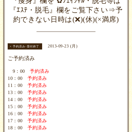
『痩身』欄を ✿ﾌｪｲｼｬﾙ・脱毛等は
『ｴｽﾃ・脱毛』欄をご覧下さい⇒予
約できない日時は(❌)(休)(×満席)
2013-09-23 (月)
× 予約済み･受付終了
ご予約済み
9：00
予約済み
10：00
予約済み
11：00
予約済み
13：00
予約済み
14：00
予約済み
15：00
予約済み
16：00
予約済み
17：00
予約済み
18：00
予約済み