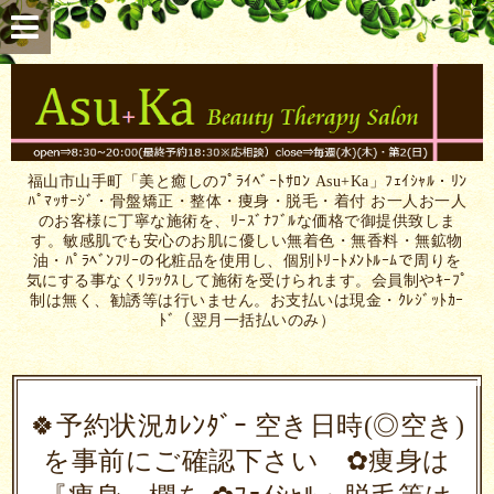
福山市山手町「美と癒しのﾌﾟﾗｲﾍﾞｰﾄｻﾛﾝ Asu+Ka」ﾌｪｲｼｬﾙ・ﾘﾝ
ﾊﾟﾏｯｻｰｼﾞ・骨盤矯正・整体・痩身・脱毛・着付 お一人お一人
のお客様に丁寧な施術を、ﾘｰｽﾞﾅﾌﾞﾙな価格で御提供致しま
す。敏感肌でも安心のお肌に優しい無着色・無香料・無鉱物
油・ﾊﾟﾗﾍﾞﾝﾌﾘｰの化粧品を使用し、個別ﾄﾘｰﾄﾒﾝﾄﾙｰﾑで周りを
気にする事なくﾘﾗｯｸｽして施術を受けられます。会員制やｷｰﾌﾟ
制は無く、勧誘等は行いません。お支払いは現金・ｸﾚｼﾞｯﾄｶｰ
ﾄﾞ（翌月一括払いのみ）
🍀予約状況ｶﾚﾝﾀﾞｰ 空き日時(◎空き)
を事前にご確認下さい ✿痩身は