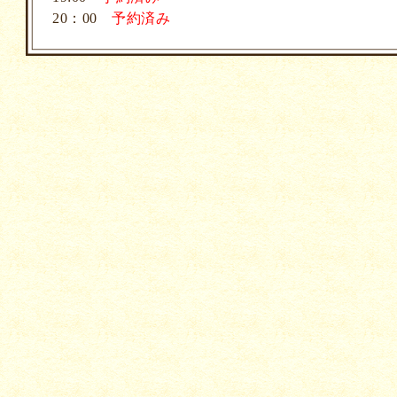
20：00
予約済み