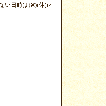
日時は(❌)(休)(×