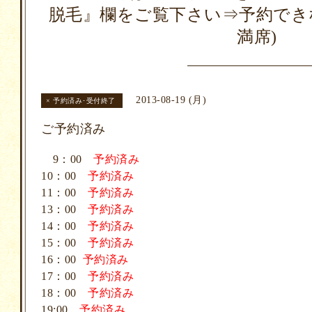
脱毛』欄をご覧下さい⇒予約できない
満席)
2013-08-19 (月)
× 予約済み･受付終了
ご予約済み
9：00
予約済み
10：00
予約済み
11：00
予約済み
13：00
予約済み
14：00
予約済み
15：00
予約済み
16：00
予約済み
17：00
予約済み
18：00
予約済み
19:00
予約済み