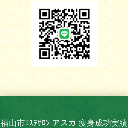
福山市ｴｽﾃｻﾛﾝ アスカ 痩身成功実績