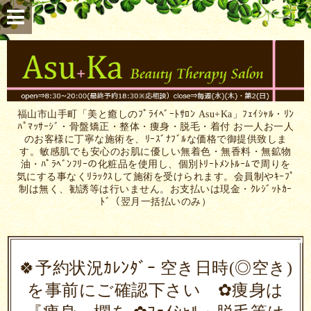
福山市山手町「美と癒しのﾌﾟﾗｲﾍﾞｰﾄｻﾛﾝ Asu+Ka」ﾌｪｲｼｬﾙ・ﾘﾝ
ﾊﾟﾏｯｻｰｼﾞ・骨盤矯正・整体・痩身・脱毛・着付 お一人お一人
のお客様に丁寧な施術を、ﾘｰｽﾞﾅﾌﾞﾙな価格で御提供致しま
す。敏感肌でも安心のお肌に優しい無着色・無香料・無鉱物
油・ﾊﾟﾗﾍﾞﾝﾌﾘｰの化粧品を使用し、個別ﾄﾘｰﾄﾒﾝﾄﾙｰﾑで周りを
気にする事なくﾘﾗｯｸｽして施術を受けられます。会員制やｷｰﾌﾟ
制は無く、勧誘等は行いません。お支払いは現金・ｸﾚｼﾞｯﾄｶｰ
ﾄﾞ（翌月一括払いのみ）
🍀予約状況ｶﾚﾝﾀﾞｰ 空き日時(◎空き)
を事前にご確認下さい ✿痩身は