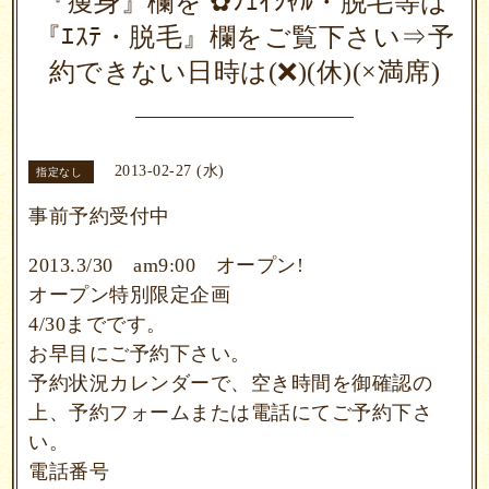
『痩身』欄を ✿ﾌｪｲｼｬﾙ・脱毛等は
『ｴｽﾃ・脱毛』欄をご覧下さい⇒予
約できない日時は(❌)(休)(×満席)
2013-02-27 (水)
指定なし
事前予約受付中
2013.3/30 am9:00 オープン!
オープン特別限定企画
4/30までです。
お早目にご予約下さい。
予約状況カレンダーで、空き時間を御確認の
上、予約フォームまたは電話にて
ご予約下さ
い。
電話番号