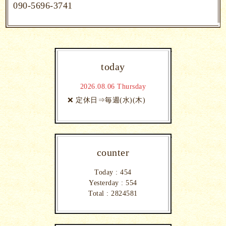
090-5696-3741
today
2026.08.06 Thursday
❌ 定休日⇒毎週(水)(木)
counter
Today :
454
Yesterday :
554
Total :
2824581