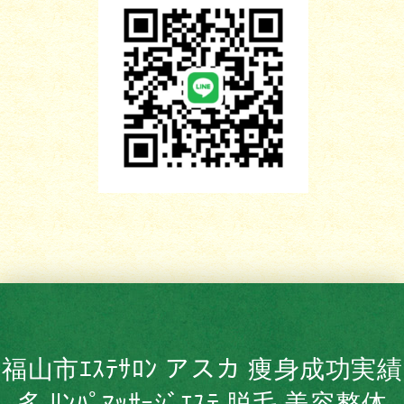
福山市ｴｽﾃｻﾛﾝ アスカ 痩身成功実績
多 ﾘﾝﾊﾟﾏｯｻｰｼﾞｴｽﾃ 脱毛 美容整体