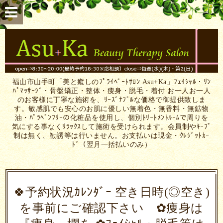
福山市山手町「美と癒しのﾌﾟﾗｲﾍﾞｰﾄｻﾛﾝ Asu+Ka」ﾌｪｲｼｬﾙ・ﾘﾝ
ﾊﾟﾏｯｻｰｼﾞ・骨盤矯正・整体・痩身・脱毛・着付 お一人お一人
のお客様に丁寧な施術を、ﾘｰｽﾞﾅﾌﾞﾙな価格で御提供致しま
す。敏感肌でも安心のお肌に優しい無着色・無香料・無鉱物
油・ﾊﾟﾗﾍﾞﾝﾌﾘｰの化粧品を使用し、個別ﾄﾘｰﾄﾒﾝﾄﾙｰﾑで周りを
気にする事なくﾘﾗｯｸｽして施術を受けられます。会員制やｷｰﾌﾟ
制は無く、勧誘等は行いません。お支払いは現金・ｸﾚｼﾞｯﾄｶｰ
ﾄﾞ（翌月一括払いのみ）
🍀予約状況ｶﾚﾝﾀﾞｰ 空き日時(◎空き)
を事前にご確認下さい ✿痩身は